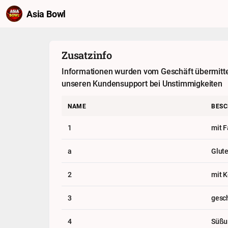
Asia Bowl
Zusatzinfo
Informationen wurden vom Geschäft übermittelt
unseren Kundensupport bei Unstimmigkeiten
NAME
BESC
1
mit F
a
Glute
2
mit K
3
gesc
4
Süßu