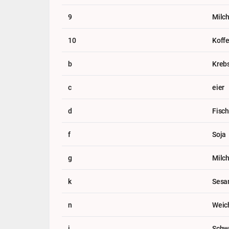
9
Milc
10
Koffe
b
Krebs
c
eier
d
Fisch
f
Soja
g
Milc
k
Ses
n
Weic
i
Schwe