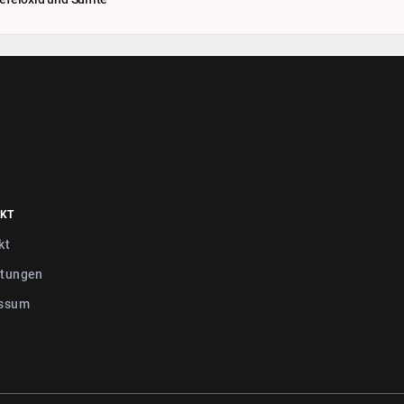
KT
kt
tungen
ssum