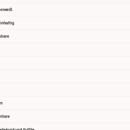
heiweiß
inhaltig
tiere
h
am
htiere
feloxid und Sulfite